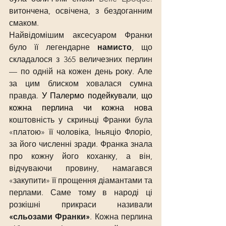
витончена, освічена, з бездоганним 
смаком.
Найвідомішим аксесуаром Франки 
було її легендарне
 намисто
, що 
складалося з 365 величезних перлин 
— по одній на кожен день року. Але 
за цим блиском ховалася сумна 
правда. 
У Палермо подейкували, що 
кожна перлина чи кожна нова 
коштовність у скриньці Франки була 
«платою» її чоловіка, Іньяціо Флоріо, 
за його численні зради. Франка знала 
про кожну його коханку, а він, 
відчуваючи провину, намагався 
«закупити» її прощення діамантами та 
перлами. Саме тому в народі ці 
розкішні прикраси називали 
«сльозами Франки»
. Кожна перлина 