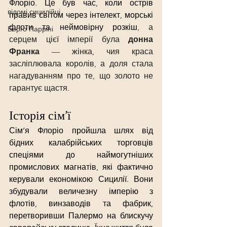
Флоріо. Це був час, коли острів 
відомі сицилійці
правив світом через інтелект, морські 
флоти та неймовірну розкіш
, а 
Борго Парріні
серцем цієї імперії була 
донна 
Франка
 — жінка, чия краса 
засліплювала королів, а доля стала 
нагадуванням про те, що золото не 
гарантує щастя.
Історія сім’ї
Сім’я Флоріо пройшла шлях від 
бідних калабрійських торговців 
спеціями до наймогутніших 
промислових магнатів, які фактично 
керували економікою Сицилії. Вони 
збудували величезну імперію з 
флотів, винзаводів та фабрик, 
перетворивши Палермо на блискучу 