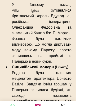
У їхньому палаці 
Villa Igiea зупинялися 
британський король Едуард VII, 
російська імператриця 
Олександра Федорівна та 
знаменитий банкір Дж. П. Морган. 
Франка була настільки 
впливовою, що могла диктувати 
моду всьому Парижу, просто 
з'явившись на прийомі в 
Палермо в новій сукні.
Сицилійський модерн (Liberty)
Родина була головним 
меценатом архітектора Ернесто 
Базіле. Завдяки їхнім грошам у 
Палермо з’явилися будівлі, які 
сьогодні називають 
«сицилійським модерном». Без 