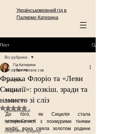
Українськомовний гід в
Палермо Катерина
Пост
Всі рубрики:
Гід Катерина
Всі рубрики:
3 лют.
Читати 3 хв
Франка Флоріо та «Леви
Палермо
Сицилії»: розкіш, зради та
Чефалу
намисто зі сліз
Агрідженто
Оцінка: NaN з 5 зірок.
рекомендації
До того, як Сицилія стала 
вулкани Сицилії
асоціюватися з похмурими тінями 
мафії, вона сяяла золотом родини 
сицилійскі традиції