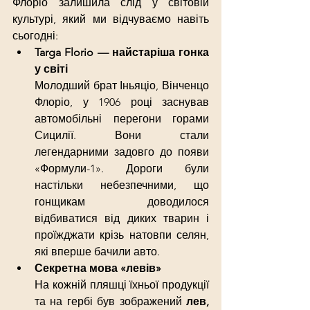
Флоріо залишила слід у світовій 
культурі, який ми відчуваємо навіть 
сьогодні:
Targa Florio — найстаріша гонка 
у світі
Молодший брат Іньяціо, Вінченцо 
Флоріо, у 1906 році заснував 
автомобільні перегони горами 
Сицилії. Вони стали 
легендарними задовго до появи 
«Формули-1». Дороги були 
настільки небезпечними, що 
гонщикам доводилося 
відбиватися від диких тварин і 
проїжджати крізь натовпи селян, 
які вперше бачили авто.
Секретна мова «левів»
На кожній пляшці їхньої продукції 
та на гербі був зображений 
лев, 