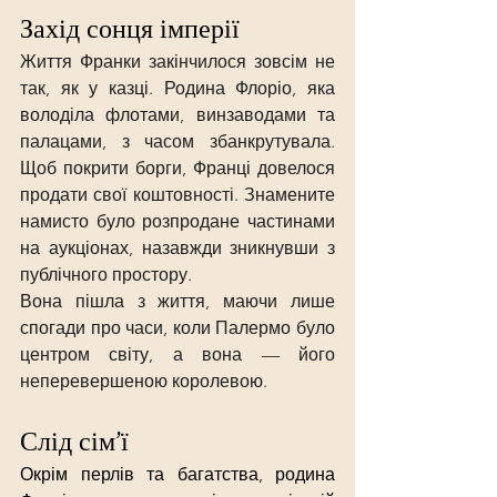
Захід сонця імперії
Життя Франки закінчилося зовсім не 
так, як у казці. Родина Флоріо, яка 
володіла флотами, винзаводами та 
палацами, з часом збанкрутувала. 
Щоб покрити борги, Франці довелося 
продати свої коштовності. Знамените 
намисто було розпродане частинами 
на аукціонах, назавжди зникнувши з 
публічного простору.
Вона пішла з життя, маючи лише 
спогади про часи, коли Палермо було 
центром світу, а вона — його 
неперевершеною королевою.
Слід сім’ї
Окрім перлів та багатства, родина 