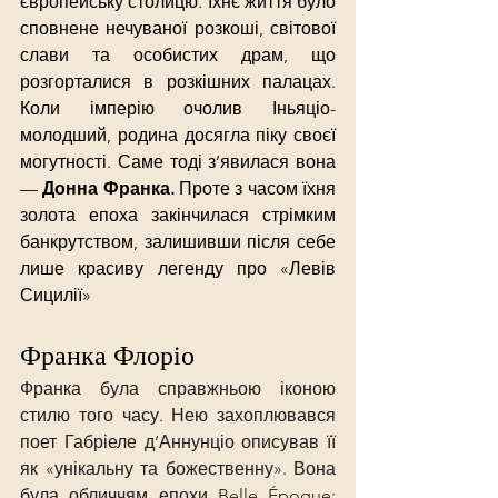
європейську столицю. Їхнє життя було 
сповнене нечуваної розкоші, світової 
слави та особистих драм, що 
розгорталися в розкішних палацах. 
Коли імперію очолив Іньяціо-
молодший, родина досягла піку своєї 
могутності. Саме тоді з’явилася вона 
— 
Донна Франка. 
Проте з часом їхня 
золота епоха закінчилася стрімким 
банкрутством, залишивши після себе 
лише красиву легенду про «Левів 
Сицилії»
Франка Флоріо
Франка була справжньою іконою 
стилю того часу. Нею захоплювався 
поет Габріеле д’Аннунціо описував її 
як «унікальну та божественну». Вона 
була обличчям епохи Belle Époque: 