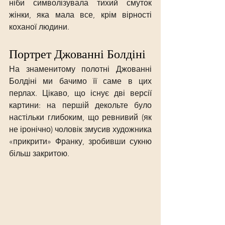
ніби символізувала тихий смуток 
жінки, яка мала все, крім вірності 
коханої людини.
Портрет Джованні Болдіні 
На знаменитому полотні Джованні 
Болдіні ми бачимо її саме в цих 
перлах. Цікаво, що існує дві версії 
картини: на першій декольте було 
настільки глибоким, що ревнивий (як 
не іронічно) чоловік змусив художника 
«прикрити» Франку, зробивши сукню 
більш закритою.