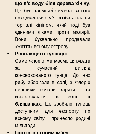
що п’є воду біля дерева хініну
. 
Це був таємний символ їхнього 
походження: сім'я розбагатіла на 
торгівлі хініном, який тоді був 
єдиними ліками проти малярії. 
Вони буквально продавали 
«життя» всьому острову.
Революція в кулінарії
Саме Флоріо ми маємо дякувати 
за сучасний вигляд 
консервованого тунця. До них 
рибу зберігали в солі, а Флоріо 
першими почали варити її та 
консервувати 
в олії в 
бляшанках
. Це зробило тунець 
доступним для експорту по 
всьому світу і принесло родині 
мільярди.
Гості зі світовим ім'ям