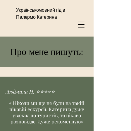
Українськомовний гід в
Палермо Катерина
Про мене пишуть:
Людмила Н.
⭐
⭐
⭐
⭐
⭐
« Ніколи ми ще не були на такій
цікавій ескурсії. Катерина дуже
уважна до туристів, та цікаво
розповідає. Дуже рекомендую»