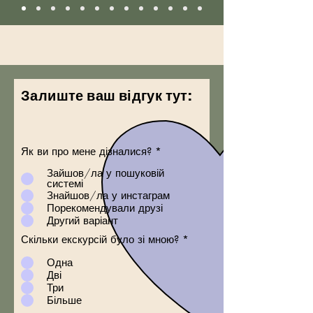
Залиште ваш відгук тут:
Як ви про мене дізналися?
*
Зайшов/ла у пошуковій
системі
Знайшов/ла у инстаграм
Порекомендували друзі
Другий варіант
Скільки екскурсій було зі мною?
*
Одна
Дві
Три
Більше