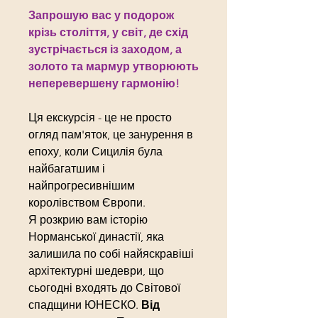
Запрошую вас у подорож
крізь століття, у світ, де схід
зустрічається із заходом, а
золото та мармур утворюють
неперевершену гармонію!
Ця екскурсія - це не просто
огляд пам'яток, це занурення в
епоху, коли Сицилія була
найбагатшим і
найпрогресивнішим
королівством Європи.
Я розкрию вам історію
Норманської династії, яка
залишила по собі найяскравіші
архітектурні шедеври, що
сьогодні входять до Світової
спадщини ЮНЕСКО.
Від