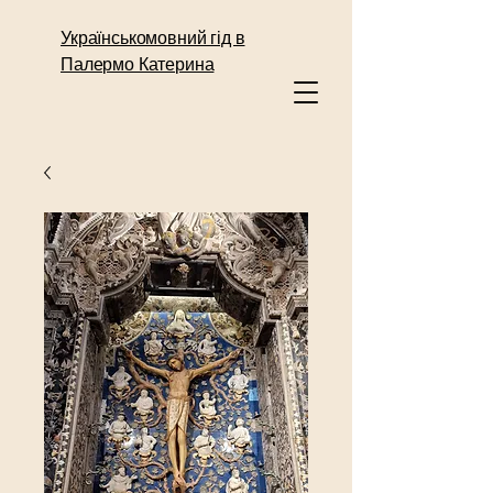
Українськомовний гід в
Палермо Катерина