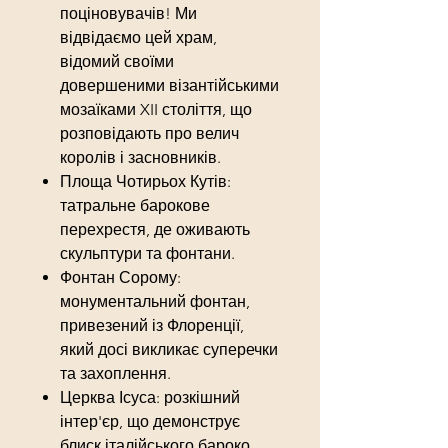
поціновувачів! Ми
відвідаємо цей храм,
відомий своїми
довершеними візантійськими
мозаїками XII століття, що
розповідають про велич
королів і засновників.
Площа Чотирьох Кутів:
татральне барокове
перехрестя, де оживають
скульптури та фонтани.
Фонтан Сорому:
монументальний фонтан,
привезений із Флоренції,
який досі викликає суперечки
та захоплення.
Церква Ісуса: розкішний
інтер'єр, що демонструє
блиск італійського бароко.