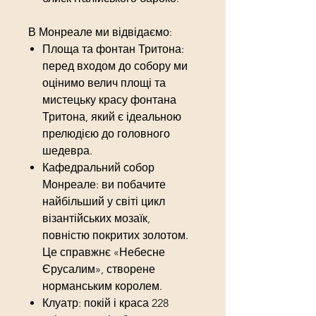
В Монреале ми відвідаємо:
Площа та фонтан Тритона:
перед входом до собору ми
оцінимо велич площі та
мистецьку красу фонтана
Тритона, який є ідеальною
прелюдією до головного
шедевра.
Кафедральний собор
Монреале: ви побачите
найбільший у світі цикл
візантійських мозаїк,
повністю покритих золотом.
Це справжнє «Небесне
Єрусалим», створене
норманським королем.
Клуатр: покій і краса 228