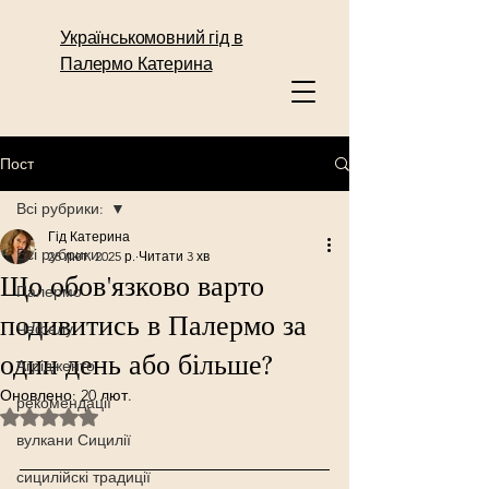
Українськомовний гід в
Палермо Катерина
Пост
Всі рубрики:
Гід Катерина
Всі рубрики:
26 лют. 2025 р.
Читати 3 хв
Що обов'язково варто
Палермо
подивитись в Палермо за
Чефалу
один день або більше?
Агрідженто
Оновлено:
20 лют.
рекомендації
Оцінка: NaN з 5 зірок.
вулкани Сицилії
сицилійскі традиції