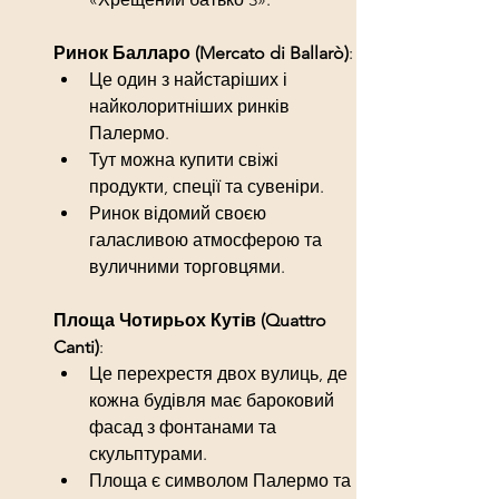
Ринок Балларо (Mercato di Ballarò)
:
Це один з найстаріших і 
найколоритніших ринків 
Палермо.
Тут можна купити свіжі 
продукти, спеції та сувеніри.
Ринок відомий своєю 
галасливою атмосферою та 
вуличними торговцями.
Площа Чотирьох Кутів (Quattro 
Canti)
:
Це перехрестя двох вулиць, де 
кожна будівля має бароковий 
фасад з фонтанами та 
скульптурами.
Площа є символом Палермо та 