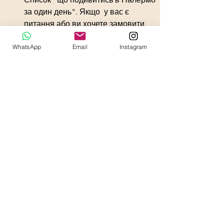
за один день". Якщо  у вас є 
питання або ви хочете замовити 
екскурсію по цим пам'яткам, ви 
WhatsApp
Email
Instagram
можете написати мені. 
ТУТ
 рекомендація по іншим 
пам
'
яткам
маршрути
що подивитись
музеї
лайфхаки
Палермо
рекомендації
Дивитися всі
Останні пости