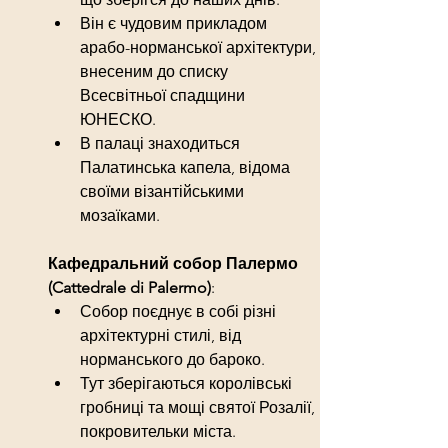
Він є чудовим прикладом 
арабо-норманської архітектури, 
внесеним до списку 
Всесвітньої спадщини 
ЮНЕСКО.
В палаці знаходиться 
Палатинська капела, відома 
своїми візантійськими 
мозаїками.
Кафедральний собор Палермо 
(Cattedrale di Palermo)
:
Собор поєднує в собі різні 
архітектурні стилі, від 
норманського до бароко.
Тут зберігаються королівські 
гробниці та мощі святої Розалії, 
покровительки міста.