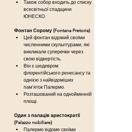
Також собор входить до списку 
всесвітньої спадщини 
ЮНЕСКО.
Фонтан Сорому (Fontana Pretoria)
:
Цей фонтан відомий своїми 
численними скульптурами, які 
викликали суперечки через 
свою відвертість.
Він є шедевром 
флорентійського ренесансу та 
однією з найвідоміших 
пам'яток Палермо.
Розташований на однойменній 
площі.
Один з палаців аристократії 
(Palazzo nobiliare)
:
Палермо відоме своїми 