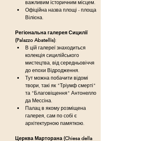
важливим історичним місцем.
Офіційна назва площі - площа 
Вілієна.
Регіональна галерея Сицилії 
(Palazzo Abatellis)
:
В цій галереї знаходиться 
колекція сицилійського 
мистецтва, від середньовіччя 
до епохи Відродження.
Тут можна побачити відомі 
твори, такі як "Тріумф смерті" 
та "Благовіщення" Антонелло 
да Мессіна.
Палац в якому розміщена 
галерея, сам по собі є 
архітектурною памяткою.
Церква Марторана (Chiesa della 