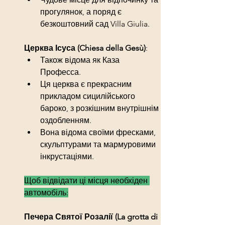
прогулянок, а поряд є 
безкоштовний сад Villa Giulia.
Церква Ісуса (Chiesa della Gesù)
:
Також відома як Каза 
Професса.
Ця церква є прекрасним 
прикладом сицилійського 
бароко, з розкішним внутрішнім 
оздобленням.
Вона відома своїми фресками, 
скульптурами та мармуровими 
інкрустаціями.
Щоб відвідати ці місця необхіден 
автомобіль:
Печера Святої Розалії (La grotta di 