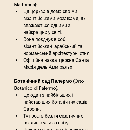
Martorana)
:
Ця церква відома своїми 
візантійськими мозаїками, які 
вважаються одними з 
найкращих у світі.
Вона поєднує в собі 
візантійський, арабський та 
норманський архітектурні стилі.
Офіційна назва, церква Санта-
Марія-дель-Амміральо.
Ботанічний сад Палермо (Orto 
Botanico di Palermo)
:
Це один з найбільших і 
найстаріших ботанічних садів 
Європи.
Тут росте безліч екзотичних 
рослин з усього світу.
Чудове місце для відпочинку та 