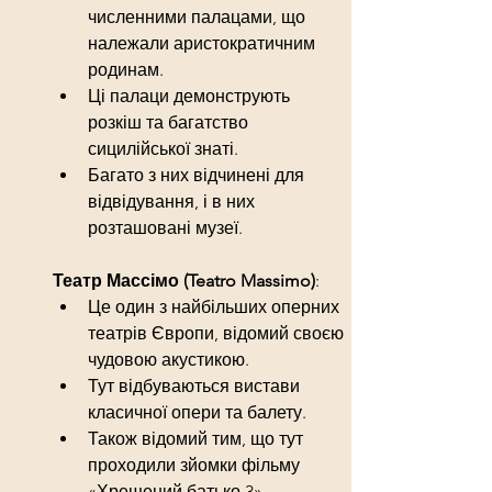
численними палацами, що 
належали аристократичним 
родинам.
Ці палаци демонструють 
розкіш та багатство 
сицилійської знаті.
Багато з них відчинені для 
відвідування, і в них 
розташовані музеї.
Театр Массімо (Teatro Massimo)
:
Це один з найбільших оперних 
театрів Європи, відомий своєю 
чудовою акустикою.
Тут відбуваються вистави 
класичної опери та балету.
Також відомий тим, що тут 
проходили зйомки фільму 
«Хрещений батько 3».