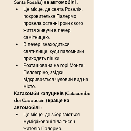
Santa Rosalia) на автомобілі 
:
Це місце, де свята Розалія, 
покровителька Палермо, 
провела останні роки свого 
життя живучи в печері 
самітницею.
В печері знаходиться 
святилище, куди паломники 
приходять пішки.
Розташована на горі Монте-
Пеллегріно, звідки 
відкривається чудовий вид на 
місто.
Катакомби капуцинів (Catacombe 
dei Cappuccini)
 краще 
на 
автомобілі 
:
Це місце, де зберігаються 
муміфіковані тіла тисяч 
жителів Палермо.