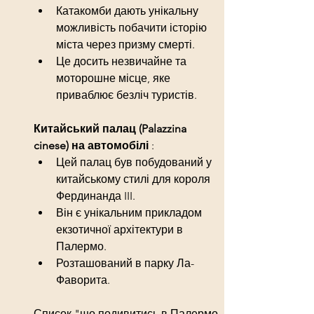
Катакомби дають унікальну 
можливість побачити історію 
міста через призму смерті.
Це досить незвичайне та 
моторошне місце, яке 
приваблює безліч туристів.
Китайський палац (Palazzina 
cinese) на автомобілі 
:
Цей палац був побудований у 
китайському стилі для короля 
Фердинанда III.
Він є унікальним прикладом 
екзотичної архітектури в 
Палермо.
Розташований в парку Ла-
Фаворита.
Список "що подивитись в Палермо 