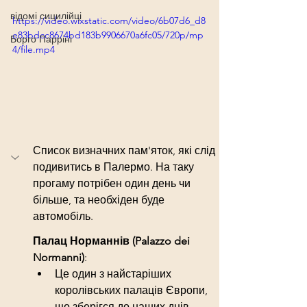
відомі сицилійці
https://video.wixstatic.com/video/6b07d6_d8
e83bdcc8674bd183b9906670a6fc05/720p/mp
Борго Парріні
4/file.mp4
Список визначних пам'яток, які слід 
подивитись в Палермо. На таку 
прогаму потрібен один день чи 
більше, та необхіден буде 
автомобіль.
Палац Норманнів (Palazzo dei 
Normanni)
:
Це один з найстаріших 
королівських палаців Європи, 
що зберігся до наших днів.